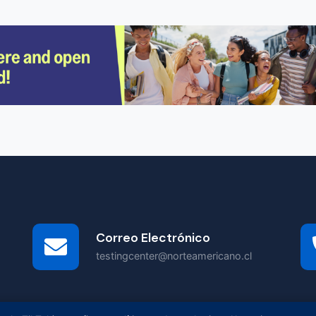
Correo Electrónico
testingcenter@norteamericano.cl