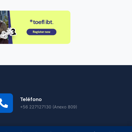
Teléfono
+56 227127130 (Anexo 809)