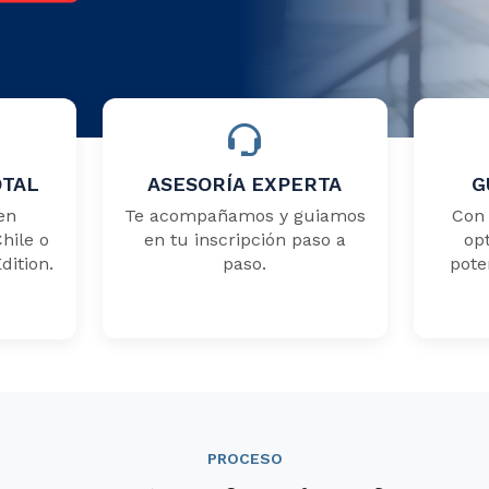
OTAL
ASESORÍA EXPERTA
G
en
Te acompañamos y guiamos
Con 
hile o
en tu inscripción paso a
op
ition.
paso.
pote
PROCESO