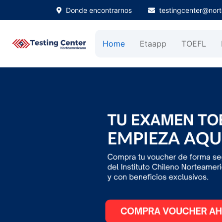
Donde encontrarnos
testingcenter@nort
Home
Etaapp
TOEFL