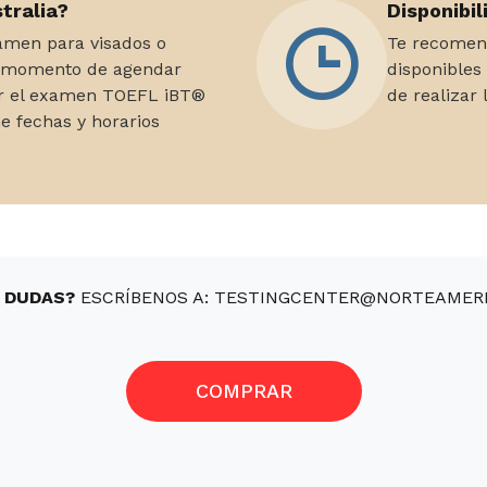
tralia?
Disponibil
xamen para visados o
Te recomend
al momento de agendar
disponibles
ar el examen TOEFL iBT®
de realizar
ne fechas y horarios
 DUDAS?
ESCRÍBENOS A: TESTINGCENTER@NORTEAMERI
COMPRAR